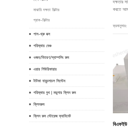
দক্ষতার স
করতে আমাদ
মাঝারি দক্ষতা ফিল্টার
প্রাক-ফিল্টার
ক্রমানুসার:
পাস-থ্রু বক্স
পরিষ্কার বেঞ্চ
ওজন/বিতরণ/স্যাম্পলিং রুম
এয়ার পিউরিফায়ার
টাটকা বায়ুচলাচল সিস্টেম
পরিষ্কার বুথ | মডুলার ক্লিন রুম
ক্লিনরুম
ক্লিন রুম স্টোরেজ ক্যাবিনেট
বিএফইউ (