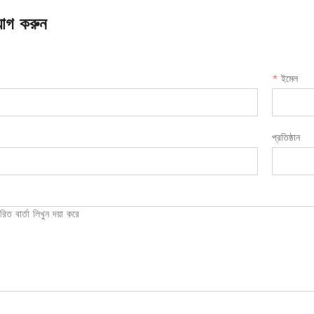
োগ করুন
*
ইমেল
প্রতিষ্ঠান