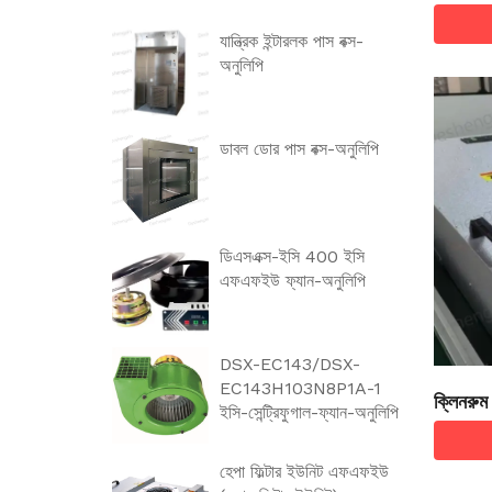
যান্ত্রিক ইন্টারলক পাস বক্স-
অনুলিপি
ডাবল ডোর পাস বক্স-অনুলিপি
ডিএসএক্স-ইসি 400 ইসি
এফএফইউ ফ্যান-অনুলিপি
DSX-EC143/DSX-
EC143H103N8P1A-1
ক্লিনরুম
ইসি-সেন্ট্রিফুগাল-ফ্যান-অনুলিপি
ডোর প্র
হেপা ফিল্টার ইউনিট এফএফইউ