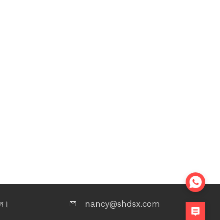
চীন।
nancy@shdsx.com