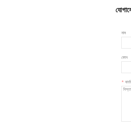
যোগায
নাম
ফোন
*
বার্তা