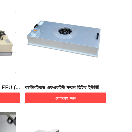
ন্য EFU (স
কাস্টমাইজড এফএফইউ ফ্যান ফিল্টার ইউনিট
যোগাযোগ করুন