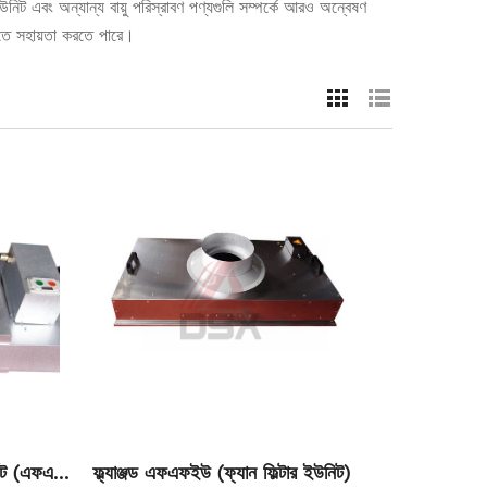
িট এবং অন্যান্য বায়ু পরিস্রাবণ পণ্যগুলি সম্পর্কে আরও অন্বেষণ
াখতে সহায়তা করতে পারে।
উনিট (এফএফ
ফ্ল্যাঞ্জড এফএফইউ (ফ্যান ফিল্টার ইউনিট)