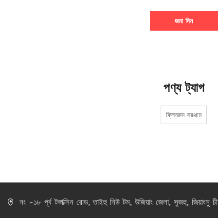
জমা দিন
পণ্য ট্যাগ
ক্লিনরুম সরঞ্জাম
নং -১৮ পূর্ব টঙ্গাক্সিন রোড, তাইহু নিউ টম, উজিয়াং জেলা, সুজহু, জিয়াংসু 