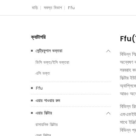
বাড়ি
|
সমস্ত বিভাগ
|
Ffu
Ffu
(
ক্যাটাগরি
সেন্ট্রিফুগাল ভক্তরা
বিভিন্ন শ
অন্বেষণ ক
ডিসি ভক্ত/ইসি ভক্তরা
সরবরাহ কর
এসি ভক্ত
ফিল্টার ইউ
অ্যাপ্লি
Ffu
আরও অনেক
এয়ার শাওয়ার রুম
বিভিন্ন শ
এয়ার ফিল্টার
এফএফইউ ইউ
সাথে ইঞ্জ
রাসায়নিক ফিল্টার
বিভিন্ন প
হেপা ফিল্টার