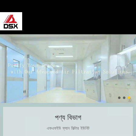
পণ্য বিভাগ
এফএফইউ ফ্যান ফিল্টার ইউনিট